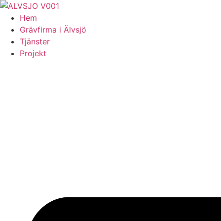
Skip
to
Hem
content
Grävfirma i Älvsjö
Tjänster
Projekt