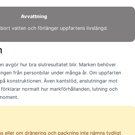
Avvattning
r bort vatten och förlänger uppfartens livslängd.
n
n avgör hur bra slutresultatet blir. Marken behöver
tningen från personbilar under många år. Om uppfarten
på konstruktionen. Även kantstöd, anslutningar mot
 förklarar normalt hur markförhållanden, lutning och
smoment.
ras eller om dränering och packning inte nämns tydligt