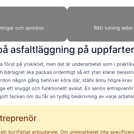
ningar och sprickor.
Rätt lutning lede
på asfaltläggning på uppfarte
först på ytskiktet, men det är underarbetet som i praktike
ch bärlagret ska packas ordentligt så att ytan klarar belas
rdon någon gång behöver köra där, ställs ännu högre krav 
ge ett snyggt och funktionellt avslut. En seriös entreprenör
ott tecken om du får en tydlig beskrivning av varje arbet
ntreprenör
r ett kortfattat erbjudande. Om underarbetet inte specifice