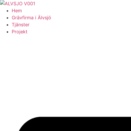
Skip
to
Hem
content
Grävfirma i Älvsjö
Tjänster
Projekt