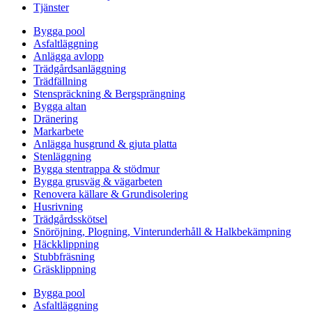
Tjänster
Bygga pool
Asfaltläggning
Anlägga avlopp
Trädgårdsanläggning
Trädfällning
Stenspräckning & Bergsprängning
Bygga altan
Dränering
Markarbete
Anlägga husgrund & gjuta platta
Stenläggning
Bygga stentrappa & stödmur
Bygga grusväg & vägarbeten
Renovera källare & Grundisolering
Husrivning
Trädgårdsskötsel
Snöröjning, Plogning, Vinterunderhåll & Halkbekämpning
Häckklippning
Stubbfräsning
Gräsklippning
Bygga pool
Asfaltläggning