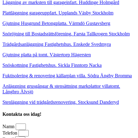
Läggning av marksten till garageinfart. Huddinge Holmgård
Plattläggning garageuppfart. Upplands Väsby Stockholm
Gjutning Husgrund Betongplatta. Värmdö Gustavsberg
Snöröjning till Bostadsrättsförening. Farsta Tallkrogen Stockholm
Trädgårdsanläggning Fastighetshus. Enskede Svedmyra
Gjutning platta på tomt. Västertorp Hägersten
Snöskottning Fastighetshus. Sickla Finntorp Nacka
Fuktisolering & renovering källarplan villa. Södra Ängby Bromma
Anläggning grusgångar & stensättning markplattor villatomt.
Långbro Älvsjö
Stenläggning vid trädgårdsrenovering. Stocksund Danderyd
Kontakta oss idag!
Namn
Telefon