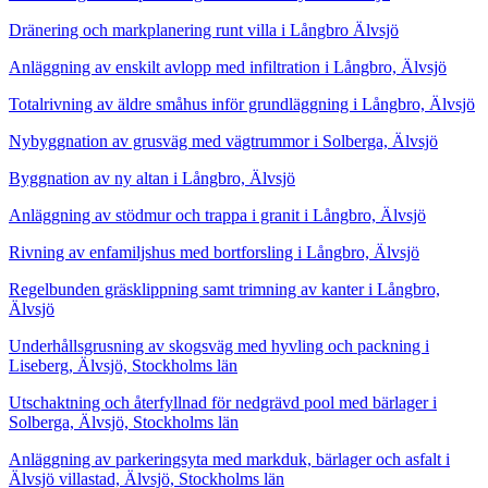
Dränering och markplanering runt villa i Långbro Älvsjö
Anläggning av enskilt avlopp med infiltration i Långbro, Älvsjö
Totalrivning av äldre småhus inför grundläggning i Långbro, Älvsjö
Nybyggnation av grusväg med vägtrummor i Solberga, Älvsjö
Byggnation av ny altan i Långbro, Älvsjö
Anläggning av stödmur och trappa i granit i Långbro, Älvsjö
Rivning av enfamiljshus med bortforsling i Långbro, Älvsjö
Regelbunden gräsklippning samt trimning av kanter i Långbro,
Älvsjö
Underhållsgrusning av skogsväg med hyvling och packning i
Liseberg, Älvsjö, Stockholms län
Utschaktning och återfyllnad för nedgrävd pool med bärlager i
Solberga, Älvsjö, Stockholms län
Anläggning av parkeringsyta med markduk, bärlager och asfalt i
Älvsjö villastad, Älvsjö, Stockholms län