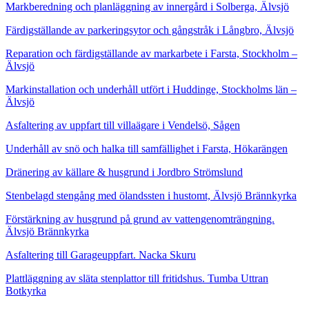
Markberedning och planläggning av innergård i Solberga, Älvsjö
Färdigställande av parkeringsytor och gångstråk i Långbro, Älvsjö
Reparation och färdigställande av markarbete i Farsta, Stockholm –
Älvsjö
Markinstallation och underhåll utfört i Huddinge, Stockholms län –
Älvsjö
Asfaltering av uppfart till villaägare i Vendelsö, Sågen
Underhåll av snö och halka till samfällighet i Farsta, Hökarängen
Dränering av källare & husgrund i Jordbro Strömslund
Stenbelagd stengång med ölandssten i hustomt, Älvsjö Brännkyrka
Förstärkning av husgrund på grund av vattengenomträngning.
Älvsjö Brännkyrka
Asfaltering till Garageuppfart. Nacka Skuru
Plattläggning av släta stenplattor till fritidshus. Tumba Uttran
Botkyrka