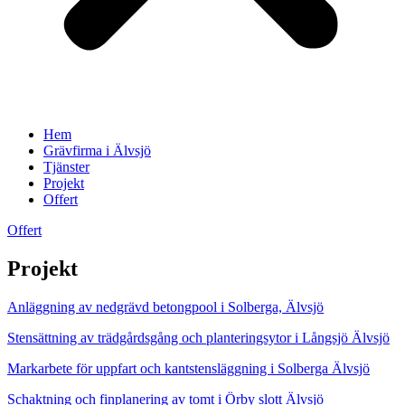
Hem
Grävfirma i Älvsjö
Tjänster
Projekt
Offert
Offert
Projekt
Anläggning av nedgrävd betongpool i Solberga, Älvsjö
Stensättning av trädgårdsgång och planteringsytor i Långsjö Älvsjö
Markarbete för uppfart och kantstensläggning i Solberga Älvsjö
Schaktning och finplanering av tomt i Örby slott Älvsjö