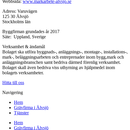
Webbsida:
www.markarbete-alvsjo.se
Adress: Varuvägen
125 30 Älvsjö
Stockholms län
Byggfirman grundades år 2017
Säte: Uppland, Sverige
Verksamhet & ändamål
Bolaget ska utföra byggnads-, anläggnings-, montage-, installations-,
mark-, beläggningsarbeten och entreprenader inom bygg,mark och
anläggningsbranschen samt bedriva därmed förenlig verksamhet.
Bolaget skall även bedriva viss uthyrning av hjälpmedel inom
bolagets verksamheter.
Hitta till oss
Navigering
Hem
Grävfirma i Älvsjö
Tjänster
Hem
Grävfirma i Älvsjö