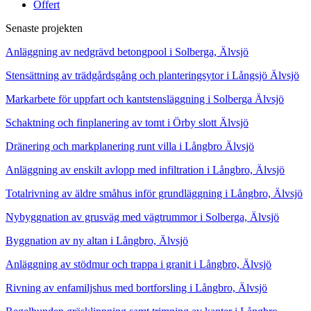
Offert
Senaste projekten
Anläggning av nedgrävd betongpool i Solberga, Älvsjö
Stensättning av trädgårdsgång och planteringsytor i Långsjö Älvsjö
Markarbete för uppfart och kantstensläggning i Solberga Älvsjö
Schaktning och finplanering av tomt i Örby slott Älvsjö
Dränering och markplanering runt villa i Långbro Älvsjö
Anläggning av enskilt avlopp med infiltration i Långbro, Älvsjö
Totalrivning av äldre småhus inför grundläggning i Långbro, Älvsjö
Nybyggnation av grusväg med vägtrummor i Solberga, Älvsjö
Byggnation av ny altan i Långbro, Älvsjö
Anläggning av stödmur och trappa i granit i Långbro, Älvsjö
Rivning av enfamiljshus med bortforsling i Långbro, Älvsjö