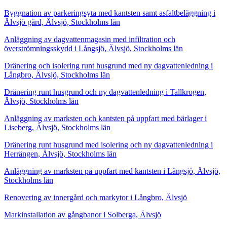
Byggnation av parkeringsyta med kantsten samt asfaltbeläggning i
Älvsjö gård, Älvsjö, Stockholms län
Anläggning av dagvattenmagasin med infiltration och
överströmningsskydd i Långsjö, Älvsjö, Stockholms län
Dränering och isolering runt husgrund med ny dagvattenledning i
Långbro, Älvsjö, Stockholms län
Dränering runt husgrund och ny dagvattenledning i Tallkrogen,
Älvsjö, Stockholms län
Anläggning av marksten och kantsten på uppfart med bärlager i
Liseberg, Älvsjö, Stockholms län
Dränering runt husgrund med isolering och ny dagvattenledning i
Herrängen, Älvsjö, Stockholms län
Anläggning av marksten på uppfart med kantsten i Långsjö, Älvsjö,
Stockholms län
Renovering av innergård och markytor i Långbro, Älvsjö
Markinstallation av gångbanor i Solberga, Älvsjö