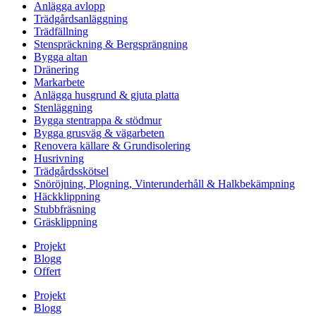
Anlägga avlopp
Trädgårdsanläggning
Trädfällning
Stenspräckning & Bergsprängning
Bygga altan
Dränering
Markarbete
Anlägga husgrund & gjuta platta
Stenläggning
Bygga stentrappa & stödmur
Bygga grusväg & vägarbeten
Renovera källare & Grundisolering
Husrivning
Trädgårdsskötsel
Snöröjning, Plogning, Vinterunderhåll & Halkbekämpning
Häckklippning
Stubbfräsning
Gräsklippning
Projekt
Blogg
Offert
Projekt
Blogg