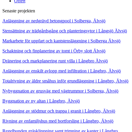
Offert
Senaste projekten
Anläggning av nedgrävd betongpool i Solberga, Älvsjö
Stensättning av trädgårdsgång och planteringsytor i Långsjö Älvsjö
Markarbete för uppfart och kantstensläggning i Solberga Älvsjö
Schaktning och finplanering av tomt i Örby slott Älvsjö
Dränering och markplanering runt villa i Långbro Älvsjö
Anläggning av enskilt avlopp med infiltration i Långbro, Älvsjö
Totalrivning av äldre småhus inför grundläggning i Långbro, Älvsjö
Nybyggnation av grusväg med vägtrummor i Solberga, Älvsjö
Byggnation av ny altan i Långbro, Älvsjö
Anläggning av stödmur och trappa i granit i Långbro, Älvsjö
Rivning av enfamiljshus med bortforsling i Långbro, Älvsjö
Regelbunden gräsklippning samt trimning av kanter i Långbro,