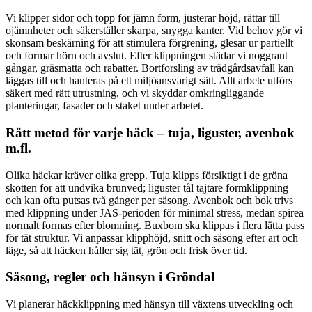
Vi klipper sidor och topp för jämn form, justerar höjd, rättar till
ojämnheter och säkerställer skarpa, snygga kanter. Vid behov gör vi
skonsam beskärning för att stimulera förgrening, glesar ur partiellt
och formar hörn och avslut. Efter klippningen städar vi noggrant
gångar, gräsmatta och rabatter. Bortforsling av trädgårdsavfall kan
läggas till och hanteras på ett miljöansvarigt sätt. Allt arbete utförs
säkert med rätt utrustning, och vi skyddar omkringliggande
planteringar, fasader och staket under arbetet.
Rätt metod för varje häck – tuja, liguster, avenbok
m.fl.
Olika häckar kräver olika grepp. Tuja klipps försiktigt i de gröna
skotten för att undvika brunved; liguster tål tajtare formklippning
och kan ofta putsas två gånger per säsong. Avenbok och bok trivs
med klippning under JAS-perioden för minimal stress, medan spirea
normalt formas efter blomning. Buxbom ska klippas i flera lätta pass
för tät struktur. Vi anpassar klipphöjd, snitt och säsong efter art och
läge, så att häcken håller sig tät, grön och frisk över tid.
Säsong, regler och hänsyn i Gröndal
Vi planerar häckklippning med hänsyn till växtens utveckling och