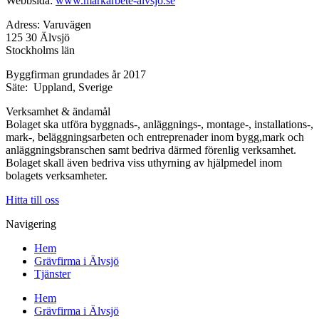
Webbsida:
www.markarbete-alvsjo.se
Adress: Varuvägen
125 30 Älvsjö
Stockholms län
Byggfirman grundades år 2017
Säte: Uppland, Sverige
Verksamhet & ändamål
Bolaget ska utföra byggnads-, anläggnings-, montage-, installations-,
mark-, beläggningsarbeten och entreprenader inom bygg,mark och
anläggningsbranschen samt bedriva därmed förenlig verksamhet.
Bolaget skall även bedriva viss uthyrning av hjälpmedel inom
bolagets verksamheter.
Hitta till oss
Navigering
Hem
Grävfirma i Älvsjö
Tjänster
Hem
Grävfirma i Älvsjö