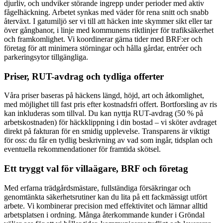
djurliv, och undviker störande ingrepp under perioder med aktiv
fågelhäckning. Arbetet synkas med väder för rena snitt och snabb
återväxt. I gatumiljö ser vi till att häcken inte skymmer sikt eller tar
över gångbanor, i linje med kommunens riktlinjer för trafiksäkerhet
och framkomlighet. Vi koordinerar gärna tider med BRF:er och
företag för att minimera störningar och hålla gårdar, entréer och
parkeringsytor tillgängliga.
Priser, RUT-avdrag och tydliga offerter
Våra priser baseras på häckens längd, höjd, art och åtkomlighet,
med möjlighet till fast pris efter kostnadsfri offert. Bortforsling av ris
kan inkluderas som tillval. Du kan nyttja RUT-avdrag (50 % på
arbetskostnaden) för häckklippning i din bostad – vi sköter avdraget
direkt på fakturan för en smidig upplevelse. Transparens är viktigt
för oss: du får en tydlig beskrivning av vad som ingår, tidsplan och
eventuella rekommendationer för framtida skötsel.
Ett tryggt val för villaägare, BRF och företag
Med erfarna trädgårdsmästare, fullständiga försäkringar och
genomtänkta säkerhetsrutiner kan du lita på ett fackmässigt utfört
arbete. Vi kombinerar precision med effektivitet och lämnar alltid
arbetsplatsen i ordning. Många återkommande kunder i Gröndal