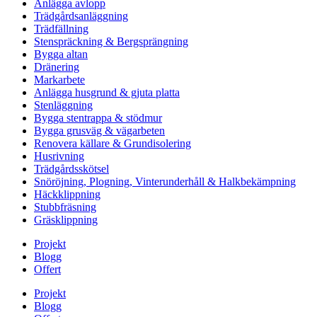
Anlägga avlopp
Trädgårdsanläggning
Trädfällning
Stenspräckning & Bergsprängning
Bygga altan
Dränering
Markarbete
Anlägga husgrund & gjuta platta
Stenläggning
Bygga stentrappa & stödmur
Bygga grusväg & vägarbeten
Renovera källare & Grundisolering
Husrivning
Trädgårdsskötsel
Snöröjning, Plogning, Vinterunderhåll & Halkbekämpning
Häckklippning
Stubbfräsning
Gräsklippning
Projekt
Blogg
Offert
Projekt
Blogg