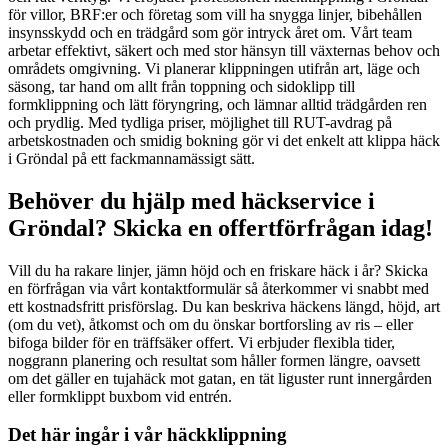
för villor, BRF:er och företag som vill ha snygga linjer, bibehållen
insynsskydd och en trädgård som gör intryck året om. Vårt team
arbetar effektivt, säkert och med stor hänsyn till växternas behov och
områdets omgivning. Vi planerar klippningen utifrån art, läge och
säsong, tar hand om allt från toppning och sidoklipp till
formklippning och lätt föryngring, och lämnar alltid trädgården ren
och prydlig. Med tydliga priser, möjlighet till RUT-avdrag på
arbetskostnaden och smidig bokning gör vi det enkelt att klippa häck
i Gröndal på ett fackmannamässigt sätt.
Behöver du hjälp med häckservice i
Gröndal? Skicka en offertförfrågan idag!
Vill du ha rakare linjer, jämn höjd och en friskare häck i år? Skicka
en förfrågan via vårt kontaktformulär så återkommer vi snabbt med
ett kostnadsfritt prisförslag. Du kan beskriva häckens längd, höjd, art
(om du vet), åtkomst och om du önskar bortforsling av ris – eller
bifoga bilder för en träffsäker offert. Vi erbjuder flexibla tider,
noggrann planering och resultat som håller formen längre, oavsett
om det gäller en tujahäck mot gatan, en tät liguster runt innergården
eller formklippt buxbom vid entrén.
Det här ingår i vår häckklippning