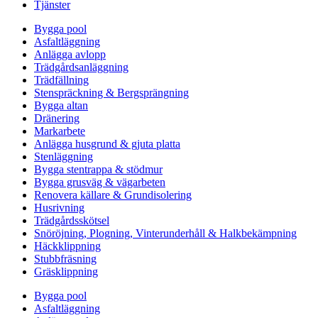
Tjänster
Bygga pool
Asfaltläggning
Anlägga avlopp
Trädgårdsanläggning
Trädfällning
Stenspräckning & Bergsprängning
Bygga altan
Dränering
Markarbete
Anlägga husgrund & gjuta platta
Stenläggning
Bygga stentrappa & stödmur
Bygga grusväg & vägarbeten
Renovera källare & Grundisolering
Husrivning
Trädgårdsskötsel
Snöröjning, Plogning, Vinterunderhåll & Halkbekämpning
Häckklippning
Stubbfräsning
Gräsklippning
Bygga pool
Asfaltläggning