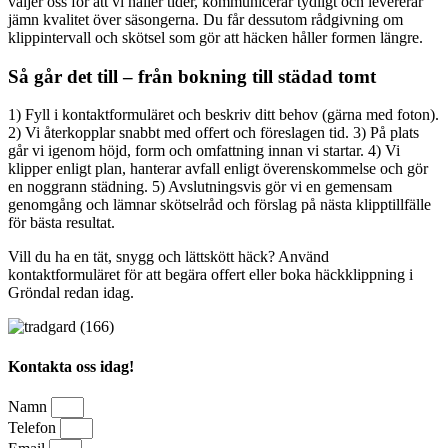
väljer oss för att vi håller tider, kommunicerar tydligt och levererar
jämn kvalitet över säsongerna. Du får dessutom rådgivning om
klippintervall och skötsel som gör att häcken håller formen längre.
Så går det till – från bokning till städad tomt
1) Fyll i kontaktformuläret och beskriv ditt behov (gärna med foton).
2) Vi återkopplar snabbt med offert och föreslagen tid. 3) På plats
går vi igenom höjd, form och omfattning innan vi startar. 4) Vi
klipper enligt plan, hanterar avfall enligt överenskommelse och gör
en noggrann städning. 5) Avslutningsvis gör vi en gemensam
genomgång och lämnar skötselråd och förslag på nästa klipptillfälle
för bästa resultat.
Vill du ha en tät, snygg och lättskött häck? Använd
kontaktformuläret för att begära offert eller boka häckklippning i
Gröndal redan idag.
Kontakta oss idag!
Namn
Telefon