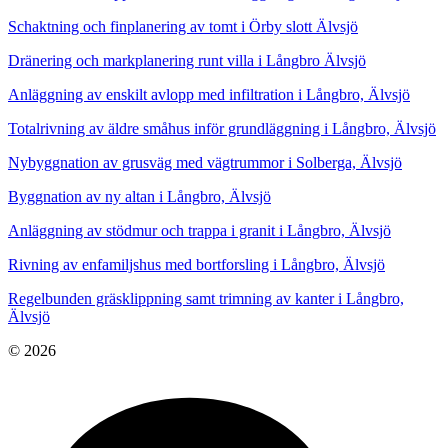
Schaktning och finplanering av tomt i Örby slott Älvsjö
Dränering och markplanering runt villa i Långbro Älvsjö
Anläggning av enskilt avlopp med infiltration i Långbro, Älvsjö
Totalrivning av äldre småhus inför grundläggning i Långbro, Älvsjö
Nybyggnation av grusväg med vägtrummor i Solberga, Älvsjö
Byggnation av ny altan i Långbro, Älvsjö
Anläggning av stödmur och trappa i granit i Långbro, Älvsjö
Rivning av enfamiljshus med bortforsling i Långbro, Älvsjö
Regelbunden gräsklippning samt trimning av kanter i Långbro,
Älvsjö
© 2026