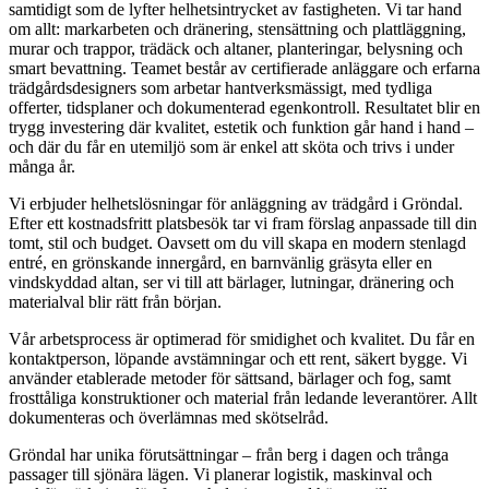
samtidigt som de lyfter helhetsintrycket av fastigheten. Vi tar hand
om allt: markarbeten och dränering, stensättning och plattläggning,
murar och trappor, trädäck och altaner, planteringar, belysning och
smart bevattning. Teamet består av certifierade anläggare och erfarna
trädgårdsdesigners som arbetar hantverksmässigt, med tydliga
offerter, tidsplaner och dokumenterad egenkontroll. Resultatet blir en
trygg investering där kvalitet, estetik och funktion går hand i hand –
och där du får en utemiljö som är enkel att sköta och trivs i under
många år.
Vi erbjuder helhetslösningar för anläggning av trädgård i Gröndal.
Efter ett kostnadsfritt platsbesök tar vi fram förslag anpassade till din
tomt, stil och budget. Oavsett om du vill skapa en modern stenlagd
entré, en grönskande innergård, en barnvänlig gräsyta eller en
vindskyddad altan, ser vi till att bärlager, lutningar, dränering och
materialval blir rätt från början.
Vår arbetsprocess är optimerad för smidighet och kvalitet. Du får en
kontaktperson, löpande avstämningar och ett rent, säkert bygge. Vi
använder etablerade metoder för sättsand, bärlager och fog, samt
frosttåliga konstruktioner och material från ledande leverantörer. Allt
dokumenteras och överlämnas med skötselråd.
Gröndal har unika förutsättningar – från berg i dagen och trånga
passager till sjönära lägen. Vi planerar logistik, maskinval och