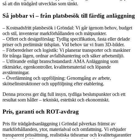
så att din trädgård utvecklas som tänkt.
Så jobbar vi – från platsbesök till färdig anläggning
– Kostnadsfritt platsbesök i Gröndal: Vi går igenom behov, budget
och stil, inventerar markförhållanden och mätpunkter.
– Offert och designförslag: Tydlig specifikation, fasta eller delade
priser och preliminär tidsplan. Vid behov tar vi fram 3D-bilder.
– Förberedelser och logistik: Vi planerar transporter och maskiner
för trånga lägen, ordnar avfallshantering och säker arbetsmiljö.
– Utförande enligt branschstandard: AMA Anläggning som
riktmärke, egenkontroller, kvalitetsmaterial och löpande
avstämningar.
– Överlämning och uppföljning: Genomgång av arbete,
skötselinstruktioner och uppföljning efter etablering.
Denna process ger dig full insyn, tydliga beslutspunkter och ett
resultat som håller – tekniskt, estetiskt och ekonomiskt.
Pris, garanti och ROT-avdrag
Pris för trädgårdsanläggning i Gröndal påverkas främst av
markförhållanden, ytor, materialval och omfattning. Vi erbjuder
transparent prissättning, realistiska tidsramar och kvalitetsgarantier