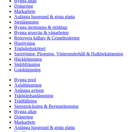
Bygga altan
Dränering
Markarbete
Anlägga husgrund & gjuta platta
Stenläggning
Bygga stentrappa & stödmur
Bygga grusväg & vägarbeten
Renovera källare & Grundisolering
Husrivning
Trädgårdsskötsel
Snöröjning, Plogning, Vinterunderhåll & Halkbekämpning
Häckklippning
Stubbfräsning
Gräsklippning
Bygga pool
Asfaltläggning
Anlägga avlopp
Trädgårdsanläggning
Trädfällning
Stenspräckning & Bergsprängning
Bygga altan
Dränering
Markarbete
Anlägga husgrund & gjuta platta