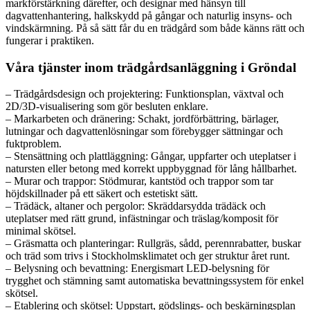
markförstärkning därefter, och designar med hänsyn till
dagvattenhantering, halkskydd på gångar och naturlig insyns- och
vindskärmning. På så sätt får du en trädgård som både känns rätt och
fungerar i praktiken.
Våra tjänster inom trädgårdsanläggning i Gröndal
– Trädgårdsdesign och projektering: Funktionsplan, växtval och
2D/3D-visualisering som gör besluten enklare.
– Markarbeten och dränering: Schakt, jordförbättring, bärlager,
lutningar och dagvattenlösningar som förebygger sättningar och
fuktproblem.
– Stensättning och plattläggning: Gångar, uppfarter och uteplatser i
natursten eller betong med korrekt uppbyggnad för lång hållbarhet.
– Murar och trappor: Stödmurar, kantstöd och trappor som tar
höjdskillnader på ett säkert och estetiskt sätt.
– Trädäck, altaner och pergolor: Skräddarsydda trädäck och
uteplatser med rätt grund, infästningar och träslag/komposit för
minimal skötsel.
– Gräsmatta och planteringar: Rullgräs, sådd, perennrabatter, buskar
och träd som trivs i Stockholmsklimatet och ger struktur året runt.
– Belysning och bevattning: Energismart LED-belysning för
trygghet och stämning samt automatiska bevattningssystem för enkel
skötsel.
– Etablering och skötsel: Uppstart, gödslings- och beskärningsplan