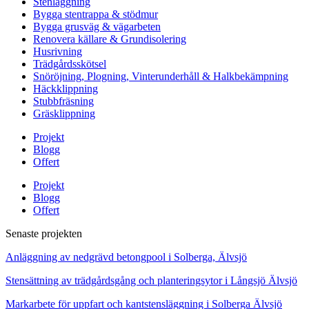
Stenläggning
Bygga stentrappa & stödmur
Bygga grusväg & vägarbeten
Renovera källare & Grundisolering
Husrivning
Trädgårdsskötsel
Snöröjning, Plogning, Vinterunderhåll & Halkbekämpning
Häckklippning
Stubbfräsning
Gräsklippning
Projekt
Blogg
Offert
Projekt
Blogg
Offert
Senaste projekten
Anläggning av nedgrävd betongpool i Solberga, Älvsjö
Stensättning av trädgårdsgång och planteringsytor i Långsjö Älvsjö
Markarbete för uppfart och kantstensläggning i Solberga Älvsjö