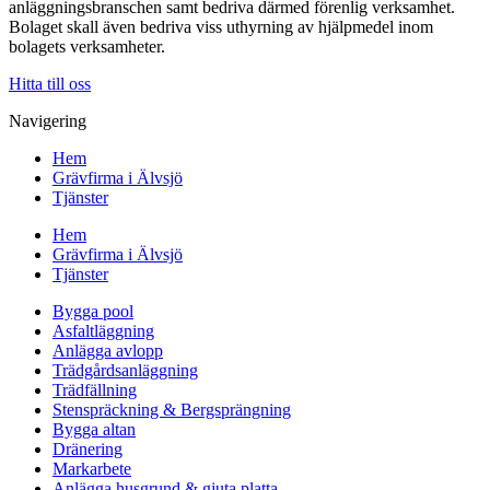
anläggningsbranschen samt bedriva därmed förenlig verksamhet.
Bolaget skall även bedriva viss uthyrning av hjälpmedel inom
bolagets verksamheter.
Hitta till oss
Navigering
Hem
Grävfirma i Älvsjö
Tjänster
Hem
Grävfirma i Älvsjö
Tjänster
Bygga pool
Asfaltläggning
Anlägga avlopp
Trädgårdsanläggning
Trädfällning
Stenspräckning & Bergsprängning
Bygga altan
Dränering
Markarbete
Anlägga husgrund & gjuta platta