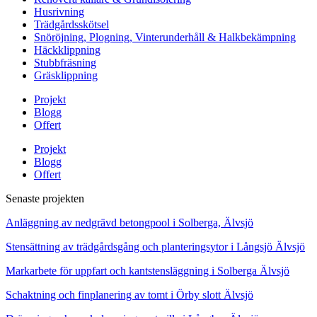
Husrivning
Trädgårdsskötsel
Snöröjning, Plogning, Vinterunderhåll & Halkbekämpning
Häckklippning
Stubbfräsning
Gräsklippning
Projekt
Blogg
Offert
Projekt
Blogg
Offert
Senaste projekten
Anläggning av nedgrävd betongpool i Solberga, Älvsjö
Stensättning av trädgårdsgång och planteringsytor i Långsjö Älvsjö
Markarbete för uppfart och kantstensläggning i Solberga Älvsjö
Schaktning och finplanering av tomt i Örby slott Älvsjö