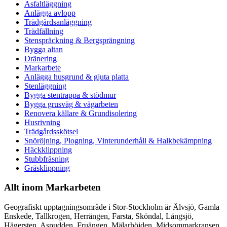
Asfaltläggning
Anlägga avlopp
Trädgårdsanläggning
Trädfällning
Stenspräckning & Bergsprängning
Bygga altan
Dränering
Markarbete
Anlägga husgrund & gjuta platta
Stenläggning
Bygga stentrappa & stödmur
Bygga grusväg & vägarbeten
Renovera källare & Grundisolering
Husrivning
Trädgårdsskötsel
Snöröjning, Plogning, Vinterunderhåll & Halkbekämpning
Häckklippning
Stubbfräsning
Gräsklippning
Allt inom Markarbeten
Geografiskt upptagningsområde i Stor-Stockholm är Älvsjö, Gamla
Enskede, Tallkrogen, Herrängen, Farsta, Sköndal, Långsjö,
Hägersten, Aspudden, Fruängen, Mälarhöjden, Midsommarkransen,