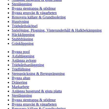
Stenläggning
Bygga stentrappa & stödmur
Bygga grusväg & vägarbeten
Renovera källare & Grundisolering
Husrivning
Trädgårdsskötsel
Snöröjning, Plogning, Vinterunderhåll & Halkbekämpning
Häckklippning
Stubbfräsning
Gräsklippning
Bygga pool
Asfaltläggning
Anlägga avlopp
Trädgårdsanläggning
Trädfällning
Stenspräckning & Bergsprängning
Bygga altan
Dränering
Markarbete
Anlägga husgrund & gjuta platta
Stenläggning
Bygga stentrappa & stödmur
Bygga grusväg & vägarbeten
Renovera källare & Grundisolering