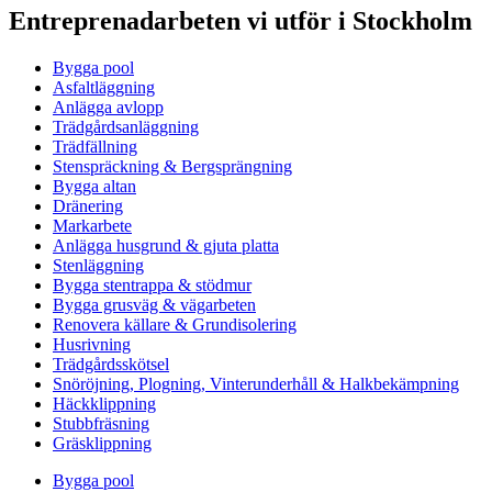
Entreprenadarbeten vi utför i Stockholm
Bygga pool
Asfaltläggning
Anlägga avlopp
Trädgårdsanläggning
Trädfällning
Stenspräckning & Bergsprängning
Bygga altan
Dränering
Markarbete
Anlägga husgrund & gjuta platta
Stenläggning
Bygga stentrappa & stödmur
Bygga grusväg & vägarbeten
Renovera källare & Grundisolering
Husrivning
Trädgårdsskötsel
Snöröjning, Plogning, Vinterunderhåll & Halkbekämpning
Häckklippning
Stubbfräsning
Gräsklippning
Bygga pool