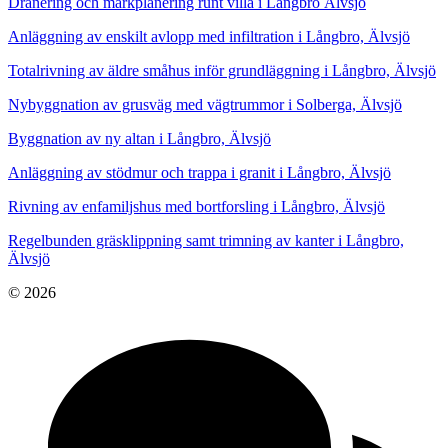
Dränering och markplanering runt villa i Långbro Älvsjö
Anläggning av enskilt avlopp med infiltration i Långbro, Älvsjö
Totalrivning av äldre småhus inför grundläggning i Långbro, Älvsjö
Nybyggnation av grusväg med vägtrummor i Solberga, Älvsjö
Byggnation av ny altan i Långbro, Älvsjö
Anläggning av stödmur och trappa i granit i Långbro, Älvsjö
Rivning av enfamiljshus med bortforsling i Långbro, Älvsjö
Regelbunden gräsklippning samt trimning av kanter i Långbro,
Älvsjö
© 2026