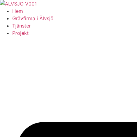
Skip
to
Hem
content
Grävfirma i Älvsjö
Tjänster
Projekt