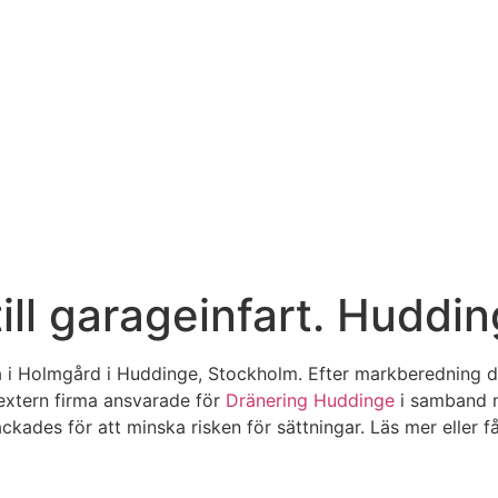
ill garageinfart. Hudd
lla i Holmgård i Huddinge, Stockholm. Efter markberedning 
n extern firma ansvarade för
Dränering Huddinge
i samband m
ackades för att minska risken för sättningar. Läs mer eller f